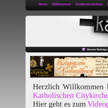
Home
Willkommen
Inhaltsverzeichnis
Kath 2:30
Neuste Beiträge
Herzlich Willkommen
Katholischen Citykirch
Hier geht es zum
Video