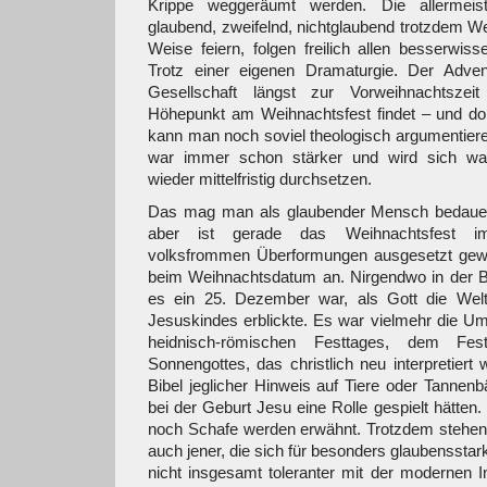
Krippe weggeräumt werden. Die allermeis
glaubend, zweifelnd, nichtglaubend trotzdem We
Weise feiern, folgen freilich allen besserwi
Trotz einer eigenen Dramaturgie. Der Adven
Gesellschaft längst zur Vorweihnachtszei
Höhepunkt am Weihnachtsfest findet – und do
kann man noch soviel theologisch argumentiere
war immer schon stärker und wird sich wahr
wieder mittelfristig durchsetzen.
Das mag man als glaubender Mensch bedauerli
aber ist gerade das Weihnachtsfest i
volksfrommen Überformungen ausgesetzt gew
beim Weihnachtsdatum an. Nirgendwo in der Bibe
es ein 25. Dezember war, als Gott die Wel
Jesuskindes erblickte. Es war vielmehr die U
heidnisch-römischen Festtages, dem Fes
Sonnengottes, das christlich neu interpretiert 
Bibel jeglicher Hinweis auf Tiere oder Tannen
bei der Geburt Jesu eine Rolle gespielt hätte
noch Schafe werden erwähnt. Trotzdem stehen 
auch jener, die sich für besonders glaubensstar
nicht insgesamt toleranter mit der modernen Int