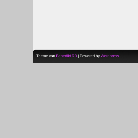
Theme von
Benedikt RB
| Powered by
Wordpress