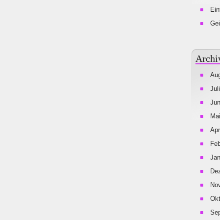
Ein
Gei
Archi
Aug
Jul
Jun
Mai
Apr
Feb
Jan
De
No
Okt
Se