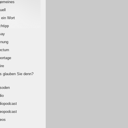
gemeines
uell
 ein Wort
htipp
say
inung
nctum
ortage
ire
 glauben Sie denn?
isoden
io
iopodcast
eopodcast
eos