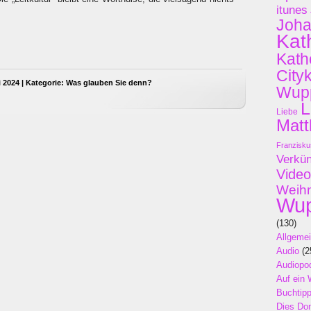
itunes
Joh
Kat
Kath
City
i 2024 | Kategorie:
Was glauben Sie denn?
Wupp
L
Liebe
Matt
Franzisku
Verkü
Video
Weih
Wup
(130)
Allgeme
Audio
(2
Audiopo
Auf ein 
Buchtip
Dies Do