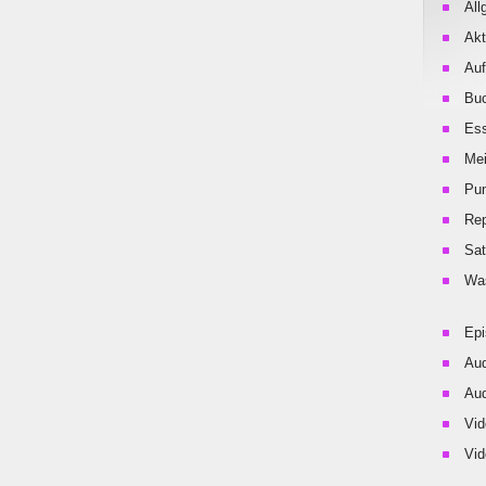
All
Akt
Auf
Buc
Es
Me
Pu
Rep
Sat
Was
Ep
Aud
Aud
Vid
Vid