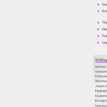
Gas
Ext
The
Die
Pra
Un
Schla
Idomeni
Gerecht
Ethikste
Wächter
Johann 
Humor
Epidemi
Ermäch
forensis