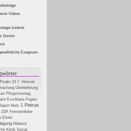
tbeiträge
erne Videos
ologie konkret
s Domini
xis
gewöhnliche Exegesen
gwörter
Psalm 23
7. Himmel
machung
Überlieferung
uer
Pfingstmontag
amt
Eva-Maria Pegels
1 Petrus
Bapist Metz
ZDF
Fernstenliebe
e
Elster
tigung
Ribbeck
che Klinik
Social