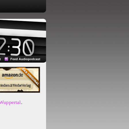
t
Feed Audiopodcast
 Wuppertal
.