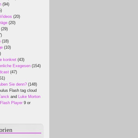
n
(94)
)
 Videos
(20)
räge
(20)
(29)
)
m
(18)
ge
(10)
)
e konkret
(43)
nliche Exegesen
(154)
dcast
(47)
51)
uben Sie denn?
(148)
lus Flash tag cloud
Tanck
and
Luke Morton
Flash Player
9 or
orien