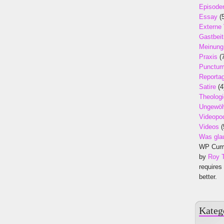
Episode
Essay
(5
Externe
Gastbeit
Meinung
Praxis
(7
Punctu
Reporta
Satire
(4
Theologi
Ungewöh
Videopo
Videos
(
Was gla
WP Cumu
by
Roy 
requires
better.
Kateg