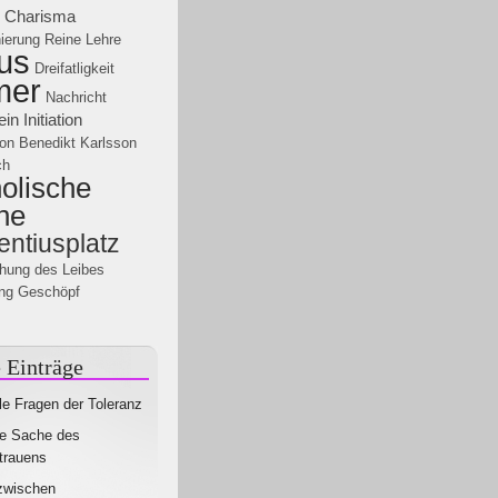
Charisma
ierung
Reine Lehre
us
Dreifatligkeit
mer
Nachricht
ein
Initiation
on Benedikt
Karlsson
ch
olische
he
entiusplatz
ehung des Leibes
ng Geschöpf
 Einträge
le Fragen der Toleranz
e Sache des
trauens
zwischen