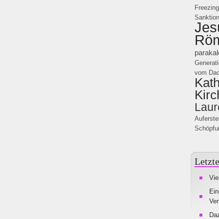
Freezing
Sanktion
Jes
Rö
parakal
Generati
vom Da
Kath
Kirc
Laur
Auferst
Schöpfu
Letzte
Vie
Ein
Ver
Da