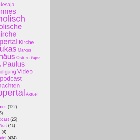
Jesaja
annes
holisch
olische
kirche
ertal
Kirche
ukas
Markus
häus
Ostern
Papst
Paulus
s
Video
ndigung
podcast
nachten
pertal
Aktuell
ines
(122)
5)
dcast
(25)
Wort
(41)
p
(4)
mini
(434)