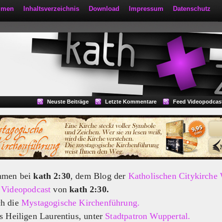
mmen
Inhaltsverzeichnis
Download
Impressum
Datenschutz
Neuste Beiträge
Letzte Kommentare
Feed Videopodcas
mmen bei
kath 2:30
, dem Blog der
Katholischen Citykirche
m
Videopodcast
von
kath 2:30.
ch die
Mystagogische Kirchenführung.
s Heiligen Laurentius, unter
Stadtpatron Wuppertal.