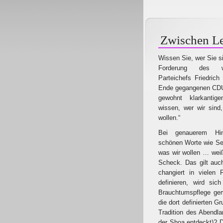
Zwischen Le
Wissen Sie, wer Sie si
Forderung des w
Parteichefs Friedric
Ende gegangenen CDU-P
gewohnt klarkanti
wissen, wer wir sind
wollen.“
Bei genauerem Hin
schönen Worte wie Sei
was wir wollen … weiß
Scheck. Das gilt auch
changiert in vielen 
definieren, wird sic
Brauchtumspflege gem
die dort definierten G
Tradition des Abendla
der Shoa entdeckt)? Di