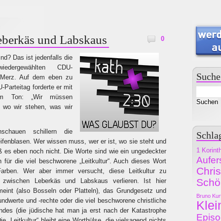
berkäs und Labskaus
0
nd? Das ist jedenfalls die
iedergewählten CDU-
Suche
h Merz. Auf dem eben zu
arteitag forderte er mit
gem Ton: „Wir müssen
, wo wir stehen, was wir
schauen schillern die
Schla
fenblasen. Wer wissen muss, wer er ist, wo sie steht und
1 Korint
 es eben noch nicht. Die Worte sind wie ein ungedeckter
Aufer
 für die viel beschworene „Leitkultur“. Auch dieses Wort
Chri
Farben. Wer aber immer versucht, diese Leitkultur zu
Schö
h zwischen Leberkäs und Labskaus verlieren. Ist hier
eint (also Bosseln oder Platteln), das Grundgesetz und
Bruno Kur
rundwerte und -rechte oder die viel beschworene christliche
Klei
ndes (die jüdische hat man ja erst nach der Katastrophe
Epis
e „Leitkultur“ bleibt eine Worthülse, die vielsagend nichts