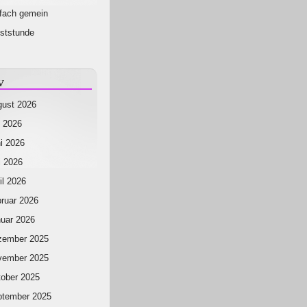
fach gemein
ststunde
v
ust 2026
i 2026
i 2026
 2026
il 2026
ruar 2026
uar 2026
zember 2025
vember 2025
ober 2025
ptember 2025