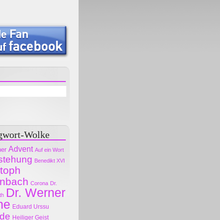
gwort-Wolke
Advent
her
Auf ein Wort
stehung
Benedikt XVI
stoph
nbach
Corona
Dr.
Dr. Werner
th
ne
Eduard Urssu
ode
Heiliger Geist