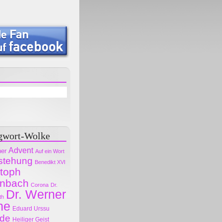
gwort-Wolke
Advent
her
Auf ein Wort
stehung
Benedikt XVI
stoph
nbach
Corona
Dr.
Dr. Werner
th
ne
Eduard Urssu
ode
Heiliger Geist