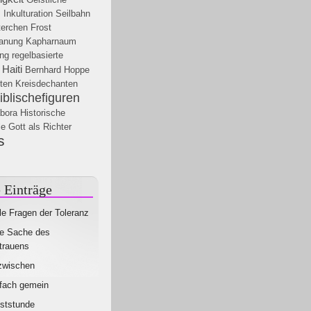
z
Inkulturation
Seilbahn
erchen Frost
lanung
Kapharnaum
ung
regelbasierte
Haiti
Bernhard Hoppe
ten
Kreisdechanten
iblischefiguren
abora
Historische
le
Gott als Richter
s
 Einträge
le Fragen der Toleranz
e Sache des
trauens
zwischen
fach gemein
ststunde