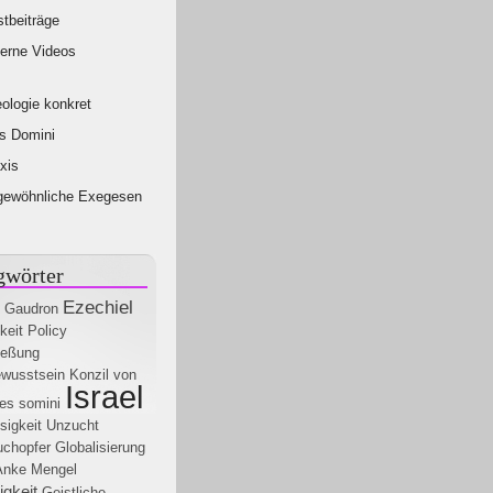
tbeiträge
erne Videos
ologie konkret
s Domini
xis
gewöhnliche Exegesen
gwörter
Ezechiel
s Gaudron
keit
Policy
ießung
ewusstsein
Konzil von
Israel
es somini
sigkeit
Unzucht
uchopfer
Globalisierung
Anke Mengel
igkeit
Geistliche