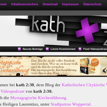
mmen
Inhaltsverzeichnis
Download
Impressum
Datenschutz
Neuste Beiträge
Letzte Kommentare
Feed Videopodcas
mmen bei
kath 2:30
, dem Blog der
Katholischen Citykirche
m
Videopodcast
von
kath 2:30.
ch die
Mystagogische Kirchenführung.
s Heiligen Laurentius, unter
Stadtpatron Wuppertal.