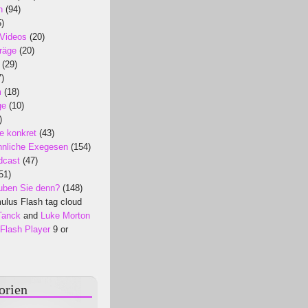
n
(94)
)
 Videos
(20)
räge
(20)
(29)
)
m
(18)
ge
(10)
)
e konkret
(43)
nliche Exegesen
(154)
dcast
(47)
51)
uben Sie denn?
(148)
lus Flash tag cloud
Tanck
and
Luke Morton
Flash Player
9 or
orien