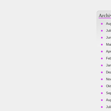
Archi
Aug
Jul
Jun
Mai
Apr
Feb
Jan
De
No
Okt
Se
Aug
Jul