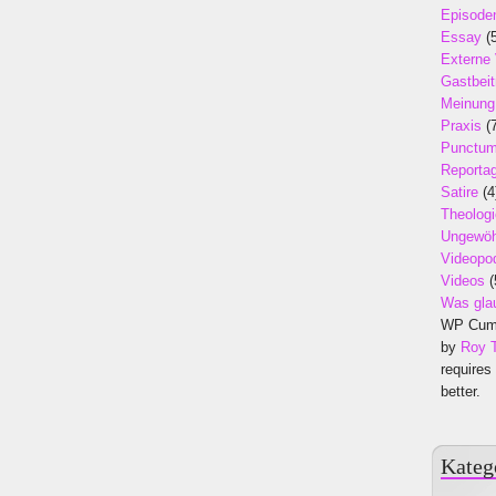
Episode
Essay
(5
Externe
Gastbeit
Meinung
Praxis
(7
Punctu
Reporta
Satire
(4
Theologi
Ungewöh
Videopo
Videos
(
Was gla
WP Cumu
by
Roy 
requires
better.
Kateg