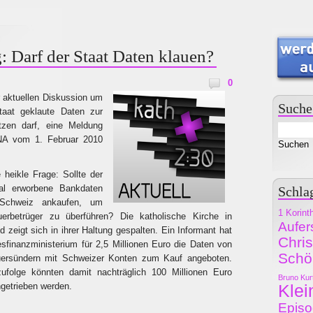
: Darf der Staat Daten klauen?
0
r aktuellen Diskussion um
Suche
taat geklaute Daten zur
etzen darf, eine Meldung
NA vom 1. Februar 2010
 heikle Frage: Sollte der
gal erworbene Bankdaten
Schla
Schweiz ankaufen, um
1 Korint
uerbetrüger zu überführen? Die katholische Kirche in
Aufer
 zeigt sich in ihrer Haltung gespalten. Ein Informant hat
Chri
finanzministerium für 2,5 Millionen Euro die Daten von
Schö
uersündern mit Schweizer Konten zum Kauf angeboten.
ufolge könnten damit nachträglich 100 Millionen Euro
Bruno Kur
ngetrieben werden.
Klei
Epis