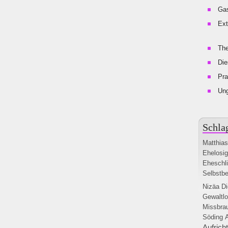
Gas
Ext
The
Die
Pra
Un
Schla
Matthia
Ehelosig
Eheschl
Selbstb
Nizäa
Di
Gewaltlo
Missbra
Söding
Aufricht