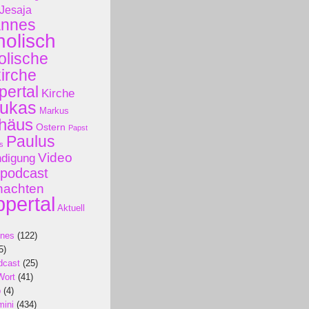
Jesaja
annes
holisch
olische
kirche
ertal
Kirche
ukas
Markus
häus
Ostern
Papst
Paulus
s
Video
ndigung
podcast
nachten
pertal
Aktuell
ines
(122)
5)
dcast
(25)
Wort
(41)
p
(4)
mini
(434)