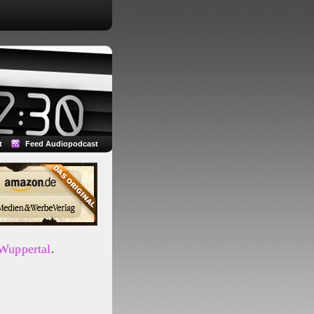
t
Feed Audiopodcast
 Wuppertal
.