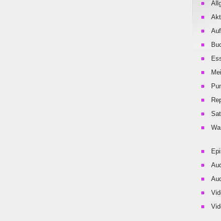
All
Akt
Auf
Buc
Es
Me
Pu
Rep
Sat
Was
Ep
Aud
Aud
Vid
Vid