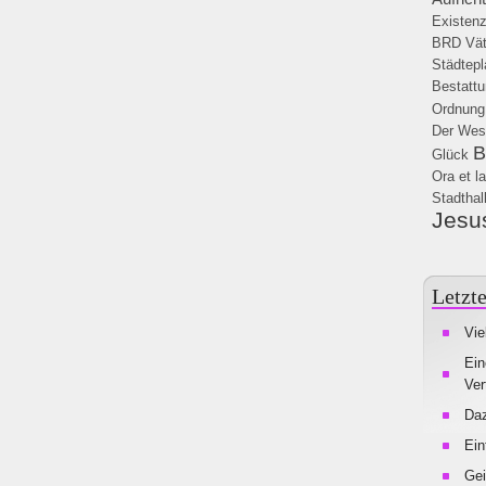
Existen
BRD
Vät
Städtep
Bestatt
Ordnung
Der Wes
B
Glück
Ora et l
Stadthal
Jesu
Letzte
Vie
Ein
Ver
Da
Ein
Gei