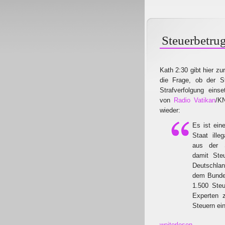
Steuerbetrug
Kath 2:30 gibt hier zu
die Frage, ob der S
Strafverfolgung eins
von
Radio Vatikan
/K
wieder:
Es ist eine
Staat ille
aus der 
damit Ste
Deutschland
dem Bundes
1.500 Ste
Experten z
Steuern ei
weiterlesen...