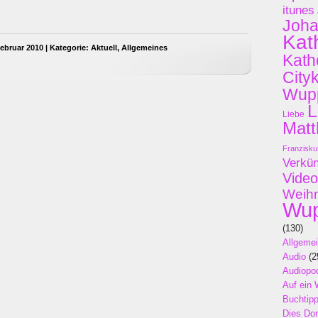
itunes
Joh
Kat
ebruar 2010 | Kategorie:
Aktuell
,
Allgemeines
Kath
City
Wupp
L
Liebe
Matt
Franzisku
Verkü
Video
Weih
Wup
(130)
Allgeme
Audio
(2
Audiopo
Auf ein 
Buchtip
Dies Do