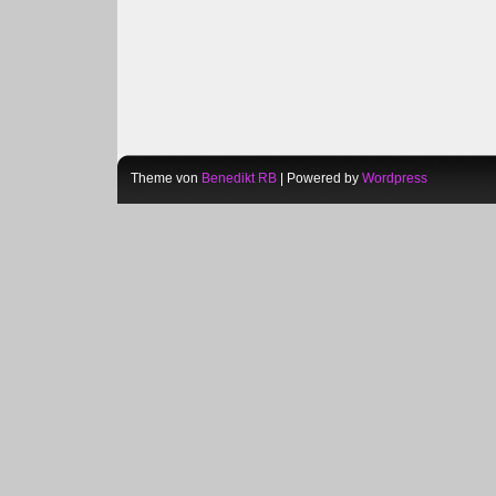
Theme von
Benedikt RB
| Powered by
Wordpress