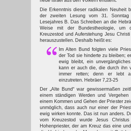
neue Israel aus den Völkern entsteht.
Die Erkenntnis dieser radikalen Neuheit b
der zweiten Lesung vom 31. Sonntag 
Lesejahres B. Das Schreiben an die Hebräer 
Weise mit der Bundestheologie, um 
Kreuzestod und Auferstehung Jesu Christ
herauszustellen. Deshalb heißt es:
Im Alten Bund folgten viele Pries
der Tod sie hinderte zu bleiben; er
ewig bleibt, ein unvergängliche
kann er auch die, die durch ihn vo
immer retten; denn er lebt al
einzutreten. Hebräer 7,23-25
Der „Alte Bund“ war gewissermaßen zeit
einem ständigen Werden und Vergehen g
einem Kommen und Gehen der Priester zeig
unmöglich, dass auch nur einer der Pries
ewig wirken konnte. Das ist nun anders. D
vom Kreuzestod wurde Jesus Christus
Hohenpriester, der am Kreuz das eine und 