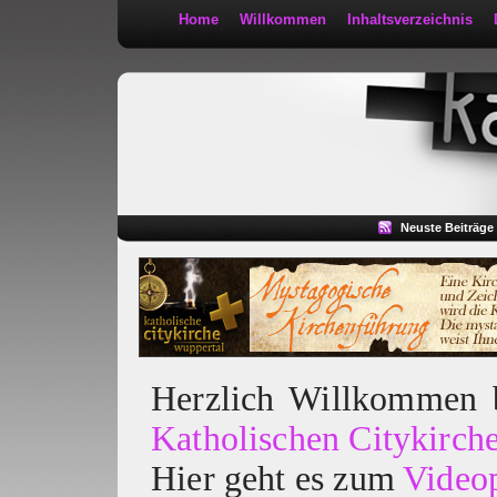
Home
Willkommen
Inhaltsverzeichnis
Kath 2:30
Neuste Beiträge
Herzlich Willkommen
Katholischen Citykirch
Hier geht es zum
Video