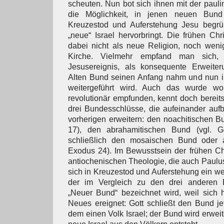
scheuten. Nun bot sich ihnen mit der paul
die Möglichkeit, in jenen neuen Bund 
Kreuzestod und Auferstehung Jesu begrü
„neue“ Israel hervorbringt. Die frühen Chr
dabei nicht als neue Religion, noch weni
Kirche. Vielmehr empfand man sich,
Jesusereignis, als konsequente Erweite
Alten Bund seinen Anfang nahm und nun 
weitergeführt wird. Auch das wurde woh
revolutionär empfunden, kennt doch bereit
drei Bundesschlüsse, die aufeinander auf
vorherigen erweitern: den noachitischen Bu
17), den abrahamitischen Bund (vgl. G
schließlich den mosaischen Bund oder a
Exodus 24). Im Bewusstsein der frühen Chri
antiochenischen Theologie, die auch Paulus
sich in Kreuzestod und Auferstehung ein we
der im Vergleich zu den drei anderen 
„Neuer Bund“ bezeichnet wird, weil sich hi
Neues ereignet: Gott schließt den Bund jet
dem einen Volk Israel; der Bund wird erweite