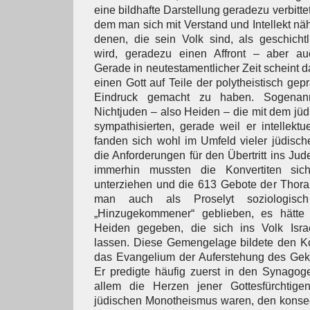
eine bildhafte Darstellung geradezu verbittet,
dem man sich mit Verstand und Intellekt nä
denen, die sein Volk sind, als geschicht
wird, geradezu einen Affront – aber au
Gerade in neutestamentlicher Zeit scheint 
einen Gott auf Teile der polytheistisch ge
Eindruck gemacht zu haben. Sogenannte
Nichtjuden – also Heiden – die mit dem j
sympathisierten, gerade weil er intellektu
fanden sich wohl im Umfeld vieler jüdisc
die Anforderungen für den Übertritt ins Ju
immerhin mussten die Konvertiten sic
unterziehen und die 613 Gebote der Thora
man auch als Proselyt soziologisc
„Hinzugekommener“ geblieben, es hätte
Heiden gegeben, die sich ins Volk Israe
lassen. Diese Gemengelage bildete den Ko
das Evangelium der Auferstehung des Gekr
Er predigte häufig zuerst in den Synagoge
allem die Herzen jener Gottesfürchtige
jüdischen Monotheismus waren, den konseq