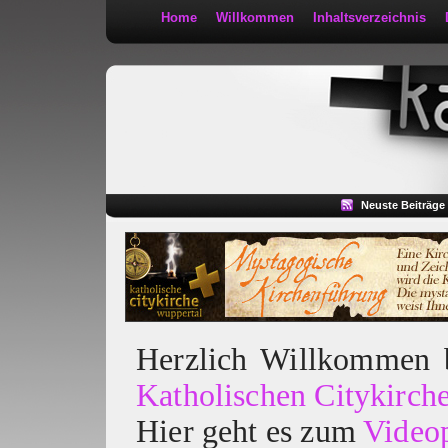
Home
Willkommen
Inhaltsverzeichnis
Kath 2:30
Neuste Beiträge
Herzlich Willkommen
Katholischen Citykirch
Hier geht es zum
Video