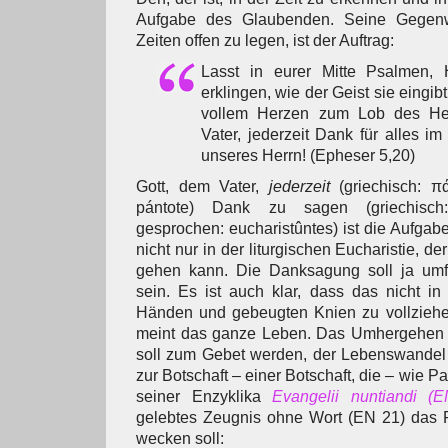
Aufgabe des Glaubenden. Seine Gegenw
Zeiten offen zu legen, ist der Auftrag:
Lasst in eurer Mitte Psalmen,
erklingen, wie der Geist sie eingibt
vollem Herzen zum Lob des Her
Vater, jederzeit Dank für alles i
unseres Herrn! (Epheser 5,20)
Gott, dem Vater,
jederzeit
(griechisch: π
pántote) Dank zu sagen (griechisch
gesprochen: eucharistûntes) ist die Aufgabe.
nicht nur in der liturgischen Eucharistie, 
gehen kann. Die Danksagung soll ja um
sein. Es ist auch klar, dass das nicht in
Händen und gebeugten Knien zu vollziehe
meint das ganze Leben. Das Umhergehen in
soll zum Gebet werden, der Lebenswandel
zur Botschaft – einer Botschaft, die – wie P
seiner Enzyklika
Evangelii nuntiandi (
gelebtes Zeugnis ohne Wort (EN 21) das
wecken soll: