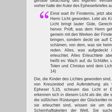
genaue Beachtung des eigenen Verhalte
vorher hatte der Autor des Epheserbriefes a
Einst wart ihr Finsternis, jetzt a
Herrn Licht geworden. Lebt als K
Licht bringt lauter Güte, Gerech
hervor. Prüft, was dem Herrn gef
gemein mit den Werken der Finster
bringen, sondern deckt sie auf!
schämen, von dem, was sie heiml
reden. Alles, was aufgedeckt 
erleuchtet. Alles Erleuchtete ab
heißt es: Wach auf, du Schläfer,
Toten und Christus wird dein Lich
14)
Die, die Kinder des Lichtes geworden sind, 
von Kreuzestod und Auferstehung als 
Epheser 5,1f), scheuen das Licht er Er
erkennen sich in diesem Licht als die, die 
die süßlichen Rüstungen der Glücksritter n
sie erleuchtet sind, wissen sie um d
Scheinhaftigkeiten der Welt. Sie suc