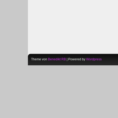
Theme von
Benedikt RB
| Powered by
Wordpress