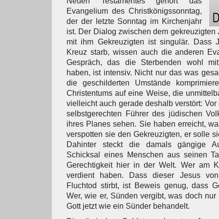
Neuen Testamentes gehört das
Evangelium des Christkönigssonntag,
der der letzte Sonntag im Kirchenjahr
ist. Der Dialog zwischen dem gekreuzigten
mit ihm Gekreuzigten ist singulär. Dass 
Kreuz starb, wissen auch die anderen Eva
Gespräch, das die Sterbenden wohl mit l
haben, ist intensiv. Nicht nur das was ges
die geschilderten Umstände komprimiere
Christentums auf eine Weise, die unmittelb
vielleicht auch gerade deshalb verstört: Vo
selbstgerechten Führer des jüdischen Vol
ihres Planes sehen. Sie haben erreicht, wa
verspotten sie den Gekreuzigten, er solle si
Dahinter steckt die damals gängige A
Schicksal eines Menschen aus seinen Tate
Gerechtigkeit hier in der Welt. Wer am K
verdient haben. Dass dieser Jesus vo
Fluchtod stirbt, ist Beweis genug, dass Go
Wer, wie er, Sünden vergibt, was doch nur 
Gott jetzt wie ein Sünder behandelt.