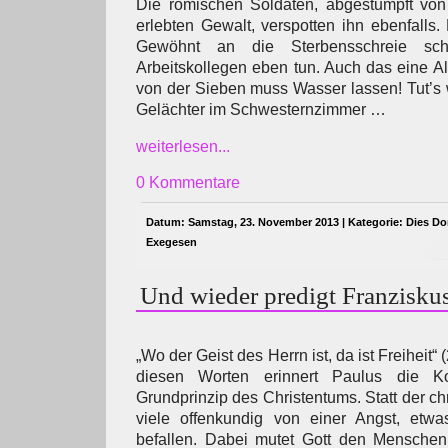
Die römischen Soldaten, abgestumpft vo
erlebten Gewalt, verspotten ihn ebenfalls. D
Gewöhnt an die Sterbensschreie sc
Arbeitskollegen eben tun. Auch das eine Al
von der Sieben muss Wasser lassen! Tut’s
Gelächter im Schwesternzimmer …
weiterlesen...
0 Kommentare
Datum: Samstag, 23. November 2013 | Kategorie:
Dies Do
Exegesen
Und wieder predigt Franzisku
„Wo der Geist des Herrn ist, da ist Freiheit“ 
diesen Worten erinnert Paulus die Ko
Grundprinzip des Christentums. Statt der chr
viele offenkundig von einer Angst, etw
befallen. Dabei mutet Gott den Menschen 