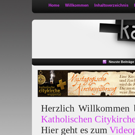
Home
Willkommen
Inhaltsverzeichnis
Kath 2:30
Neuste Beiträge
Herzlich Willkommen
Katholischen Citykirch
Hier geht es zum
Video