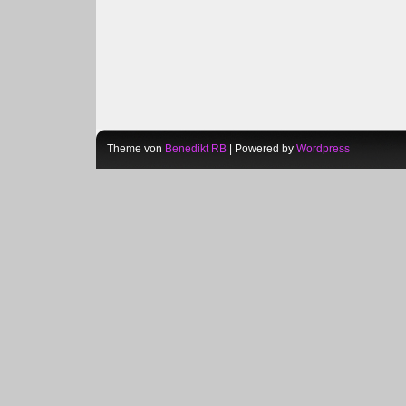
Theme von
Benedikt RB
| Powered by
Wordpress