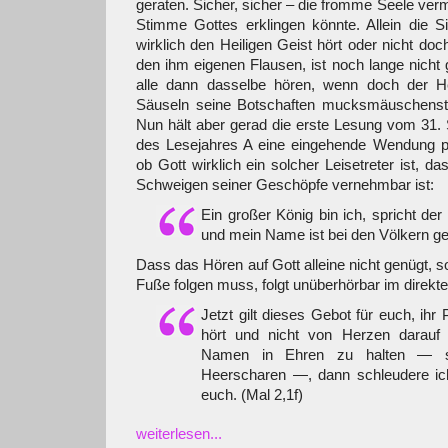
geraten. Sicher, sicher – die fromme Seele ver
Stimme Gottes erklingen könnte. Allein die S
wirklich den Heiligen Geist hört oder nicht do
den ihm eigenen Flausen, ist noch lange nicht
alle dann dasselbe hören, wenn doch der He
Säuseln seine Botschaften mucksmäuschenstill
Nun hält aber gerad die erste Lesung vom 31.
des Lesejahres A eine eingehende Wendung par
ob Gott wirklich ein solcher Leisetreter ist, 
Schweigen seiner Geschöpfe vernehmbar ist:
Ein großer König bin ich, spricht de
und mein Name ist bei den Völkern gef
Dass das Hören auf Gott alleine nicht genügt, 
Fuße folgen muss, folgt unüberhörbar im direkt
Jetzt gilt dieses Gebot für euch, ihr 
hört und nicht von Herzen darauf
Namen in Ehren zu halten — sp
Heerscharen —, dann schleudere i
euch. (Mal 2,1f)
weiterlesen...