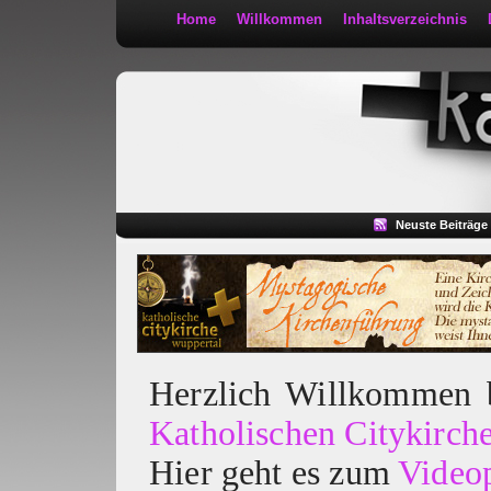
Home
Willkommen
Inhaltsverzeichnis
Kath 2:30
Neuste Beiträge
Herzlich Willkommen
Katholischen Citykirch
Hier geht es zum
Video