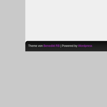
Theme von
Benedikt RB
| Powered by
Wordpress