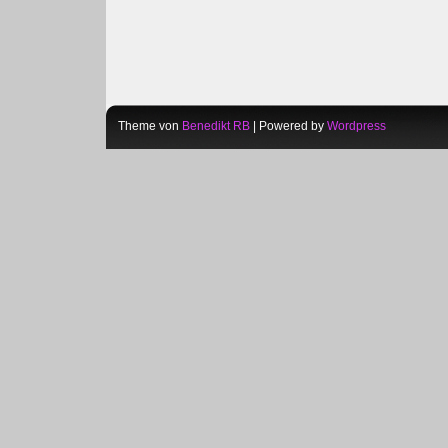
Theme von
Benedikt RB
| Powered by
Wordpress