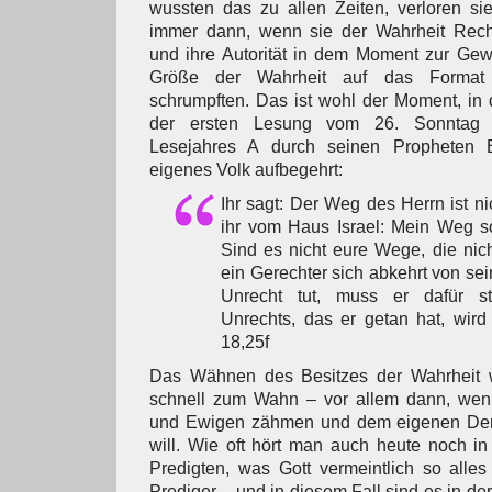
wussten das zu allen Zeiten, verloren si
immer dann, wenn sie der Wahrheit Recht
und ihre Autorität in dem Moment zur Gew
Größe der Wahrheit auf das Format 
schrumpften. Das ist wohl der Moment, in d
der ersten Lesung vom 26. Sonntag 
Lesejahres A durch seinen Propheten 
eigenes Volk aufbegehrt:
Ihr sagt: Der Weg des Herrn ist nic
ihr vom Haus Israel: Mein Weg sol
Sind es nicht eure Wege, die nic
ein Gerechter sich abkehrt von sei
Unrecht tut, muss er dafür 
Unrechts, das er getan hat, wird
18,25f
Das Wähnen des Besitzes der Wahrheit w
schnell zum Wahn – vor allem dann, we
und Ewigen zähmen und dem eigenen De
will. Wie oft hört man auch heute noch i
Predigten, was Gott vermeintlich so alles 
Prediger – und in diesem Fall sind es in de