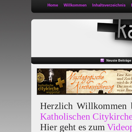
Home
Willkommen
Inhaltsverzeichnis
Kath 2:30
Neuste Beiträge
Herzlich Willkommen
Katholischen Citykirch
Hier geht es zum
Video