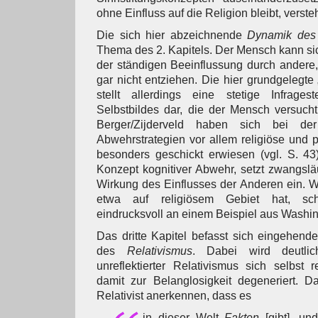
ohne Einfluss auf die Religion bleibt, versteh
Die sich hier abzeichnende
Dynamik des 
Thema des 2. Kapitels. Der Mensch kann si
der ständigen Beeinflussung durch andere
gar nicht entziehen. Die hier grundgelegte
stellt allerdings eine stetige Infrage
Selbstbildes dar, die der Mensch versuch
Berger/Zijderveld haben sich bei der
Abwehrstrategien vor allem religiöse und p
besonders geschickt erwiesen (vgl. S. 43
Konzept kognitiver Abwehr, setzt zwangsläu
Wirkung des Einflusses der Anderen ein. 
etwa auf religiösem Gebiet hat, sch
eindrucksvoll an einem Beispiel aus Washi
Das dritte Kapitel befasst sich eingehen
des
Relativismus
. Dabei wird deutlic
unreflektierter Relativismus sich selbst 
damit zur Belanglosigkeit degeneriert. D
Relativist anerkennen, dass es
in dieser Welt
Fakten
[gibt], u