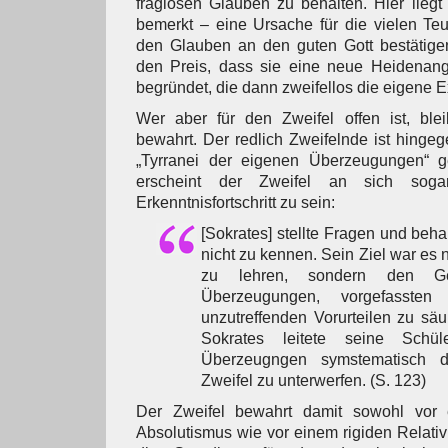
fraglosen Glauben zu behalten. Hier lieg
bemerkt – eine Ursache für die vielen Teuf
den Glauben an den guten Gott bestätigen
den Preis, dass sie eine neue Heidenan
begründet, die dann zweifellos die eigene 
Wer aber für den Zweifel offen ist, blei
bewahrt. Der redlich Zweifelnde ist hingeg
„Tyrranei der eigenen Überzeugungen“ gef
erscheint der Zweifel an sich soga
Erkenntnisfortschritt zu sein:
[Sokrates] stellte Fragen und beha
nicht zu kennen. Sein Ziel war es
zu lehren, sondern den Ge
Überzeugungen, vorgefassten
unzutreffenden Vorurteilen zu sä
Sokrates leitete seine Schü
Überzeugngen symstematisch d
Zweifel zu unterwerfen. (S. 123)
Der Zweifel bewahrt damit sowohl vor e
Absolutismus wie vor einem rigiden Relativ