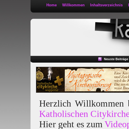
Home
Willkommen
Inhaltsverzeichnis
Kath 2:30
Neuste Beiträge
Herzlich Willkommen
Katholischen Citykirch
Hier geht es zum
Video