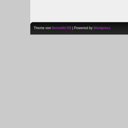
Theme von
Benedikt RB
| Powered by
Wordpress